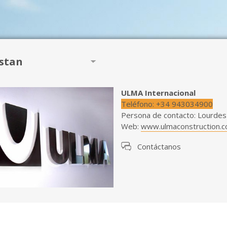
istan
ULMA Internacional
Teléfono
:
+34 943034900
Persona de contacto
:
Lourdes
Web
:
www.ulmaconstruction.
Contáctanos