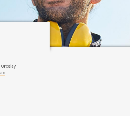
 Urcelay
com