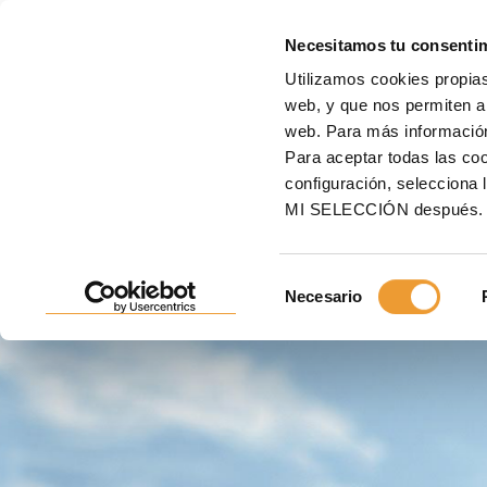
E
Necesitamos tu consenti
Utilizamos cookies propias
Inicio
ULMA
Encuentra a tu asesor
web, y que nos permiten an
web. Para más informació
Para aceptar todas las c
ENCUENTRA A TU ASES
configuración, seleccio
MI SELECCIÓN después.
Si estás planificando un
proyecto de construcción
te
asesor ULMA más cercano
.
Selección
Necesario
de
consentimiento