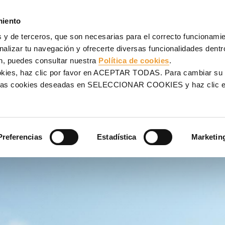
NCOFRADOS
ANDAMIOS
PROYECTOS
SERVICIOS
UL
miento
 y de terceros, que son necesarias para el correcto funcionamien
alizar tu navegación y ofrecerte diversas funcionalidades dentro
n, puedes consultar nuestra
Política de cookies
.
ookies, haz clic por favor en ACEPTAR TODAS. Para cambiar su
OR
na las cookies deseadas en SELECCIONAR COOKIES y haz clic
 ayudamos a encontrar tu
Preferencias
Estadística
Marketin