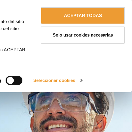
Contáctanos
Español
MA
ACEPTAR TODAS
to del sitio
CONTÁCTANOS
 del sitio
Solo usar cookies necesarias
 en ACEPTAR
g
Seleccionar cookies