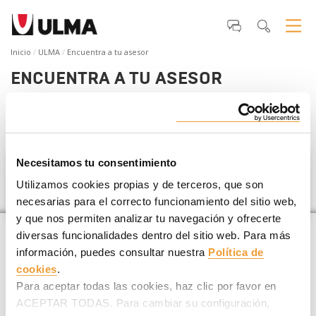
Inicio
ULMA
Encuentra a tu asesor
ENCUENTRA A TU ASESOR
Si estás planificando un
proyecto de construcción
te
ayudamos a encontrar tu asesor ULMA más cercano
.
Necesitamos tu consentimiento
Mauricio
Utilizamos cookies propias y de terceros, que son
necesarias para el correcto funcionamiento del sitio web,
y que nos permiten analizar tu navegación y ofrecerte
diversas funcionalidades dentro del sitio web. Para más
información, puedes consultar nuestra
Política de
cookies
.
Para aceptar todas las cookies, haz clic por favor en
ACEPTAR TODAS. Para cambiar su configuración,