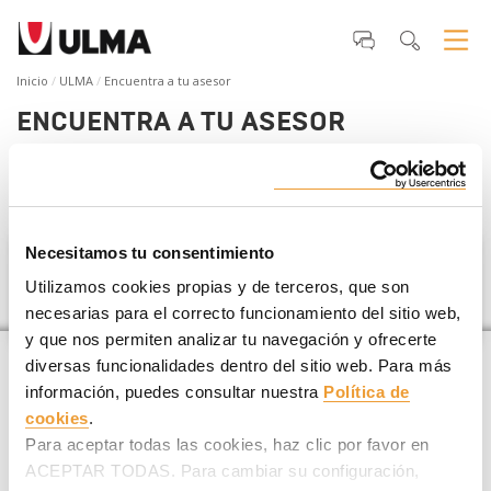
Inicio
ULMA
Encuentra a tu asesor
ENCUENTRA A TU ASESOR
Si estás planificando un
proyecto de construcción
te
ayudamos a encontrar tu asesor ULMA más cercano
.
Necesitamos tu consentimiento
Mauritania
Utilizamos cookies propias y de terceros, que son
necesarias para el correcto funcionamiento del sitio web,
y que nos permiten analizar tu navegación y ofrecerte
diversas funcionalidades dentro del sitio web. Para más
información, puedes consultar nuestra
Política de
cookies
.
Para aceptar todas las cookies, haz clic por favor en
ACEPTAR TODAS. Para cambiar su configuración,