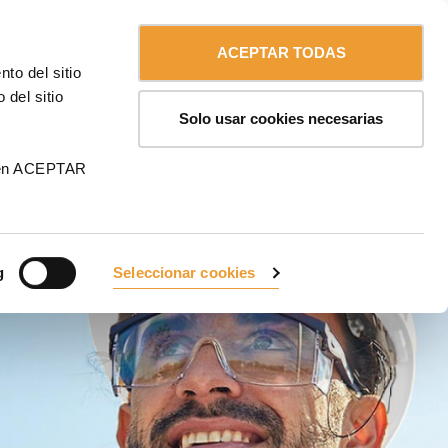
Contáctanos
Español
MA
ACEPTAR TODAS
to del sitio
CONTÁCTANOS
 del sitio
Solo usar cookies necesarias
 en ACEPTAR
g
Seleccionar cookies