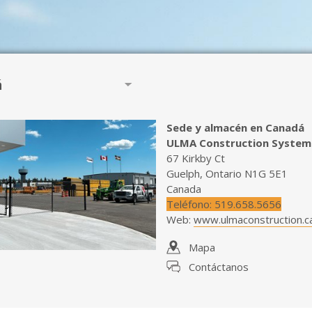
á
Sede y almacén en Canadá
ULMA Construction Systems
67 Kirkby Ct
Guelph, Ontario N1G 5E1
Canada
Teléfono
:
519.658.5656
Web
:
www.ulmaconstruction.c
Mapa
Contáctanos