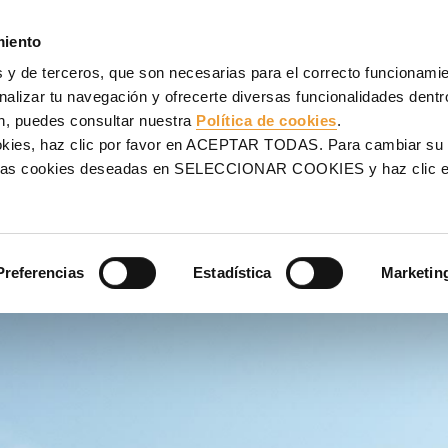
NCOFRADOS
ANDAMIOS
PROYECTOS
SERVICIOS
UL
miento
 y de terceros, que son necesarias para el correcto funcionamien
alizar tu navegación y ofrecerte diversas funcionalidades dentro
n, puedes consultar nuestra
Política de cookies
.
ookies, haz clic por favor en ACEPTAR TODAS. Para cambiar su
OR
na las cookies deseadas en SELECCIONAR COOKIES y haz clic
 ayudamos a encontrar tu
Preferencias
Estadística
Marketin