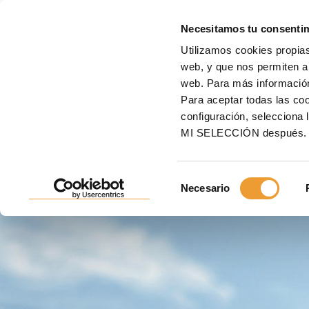
E
Necesitamos tu consenti
Utilizamos cookies propias
Inicio
ULMA
Encuentra a tu asesor
web, y que nos permiten an
web. Para más informació
Para aceptar todas las c
ENCUENTRA A TU ASES
configuración, seleccio
MI SELECCIÓN después.
Si estás planificando un
proyecto de construcción
te
asesor ULMA más cercano
.
Selección
Necesario
de
consentimiento