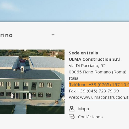
rino
Sede en Italia
ULMA Construction S.r.l.
Via Di Pacciano, 52
00065 Fiano Romano (Roma)
Italia
Teléfono
:
+39 (0765) 197 10 
Fax
:
+39 (045) 723 79 99
Web
:
www.ulmaconstruction.it
Mapa
Contáctanos