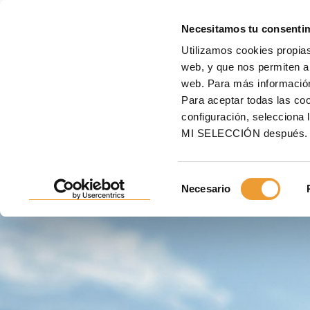
E
Necesitamos tu consenti
Utilizamos cookies propias
Inicio
ULMA
Encuentra a tu asesor
web, y que nos permiten an
web. Para más informació
Para aceptar todas las c
ENCUENTRA A TU ASES
configuración, seleccio
MI SELECCIÓN después.
Si estás planificando un
proyecto de construcción
te
asesor ULMA más cercano
.
Selección
Necesario
de
consentimiento