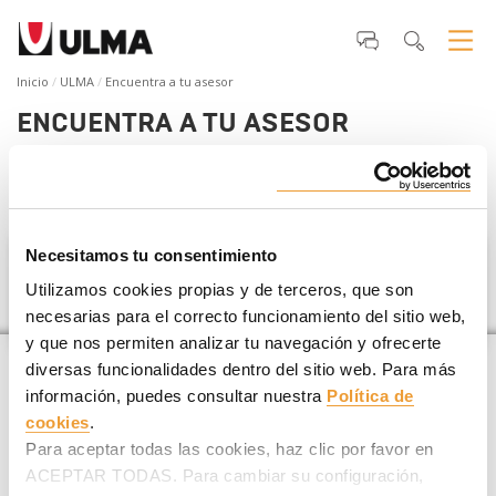
Inicio
ULMA
Encuentra a tu asesor
ENCUENTRA A TU ASESOR
Si estás planificando un
proyecto de construcción
te
ayudamos a encontrar tu asesor ULMA más cercano
.
Necesitamos tu consentimiento
Guinea Ecuatorial
Utilizamos cookies propias y de terceros, que son
necesarias para el correcto funcionamiento del sitio web,
y que nos permiten analizar tu navegación y ofrecerte
diversas funcionalidades dentro del sitio web. Para más
información, puedes consultar nuestra
Política de
cookies
.
Para aceptar todas las cookies, haz clic por favor en
ACEPTAR TODAS. Para cambiar su configuración,