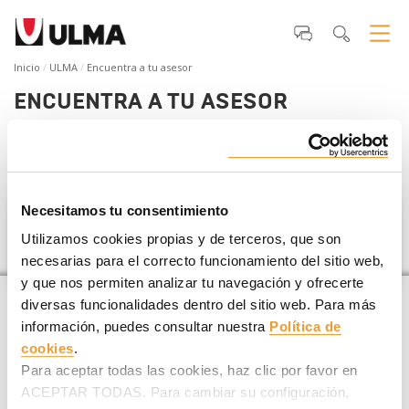
Inicio
ULMA
Encuentra a tu asesor
ENCUENTRA A TU ASESOR
Si estás planificando un
proyecto de construcción
te
ayudamos a encontrar tu asesor ULMA más cercano
.
Necesitamos tu consentimiento
Centroafricana, Rep.
Utilizamos cookies propias y de terceros, que son
necesarias para el correcto funcionamiento del sitio web,
y que nos permiten analizar tu navegación y ofrecerte
diversas funcionalidades dentro del sitio web. Para más
información, puedes consultar nuestra
Política de
cookies
.
Para aceptar todas las cookies, haz clic por favor en
ACEPTAR TODAS. Para cambiar su configuración,