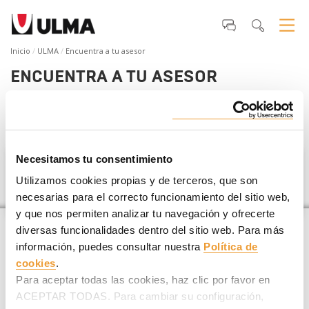
Inicio
ULMA
Encuentra a tu asesor
ENCUENTRA A TU ASESOR
Si estás planificando un
proyecto de construcción
te
ayudamos a encontrar tu asesor ULMA más cercano
.
Necesitamos tu consentimiento
Iraq
Utilizamos cookies propias y de terceros, que son
necesarias para el correcto funcionamiento del sitio web,
y que nos permiten analizar tu navegación y ofrecerte
diversas funcionalidades dentro del sitio web. Para más
información, puedes consultar nuestra
Política de
cookies
.
Para aceptar todas las cookies, haz clic por favor en
ACEPTAR TODAS. Para cambiar su configuración,