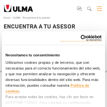
Inicio
ULMA
Encuentra a tu asesor
ENCUENTRA A TU ASESOR
Si estás planificando un
proyecto de construcción
te
ayudamos a encontrar tu asesor ULMA más cercano
.
Necesitamos tu consentimiento
Barbados
Utilizamos cookies propias y de terceros, que son
necesarias para el correcto funcionamiento del sitio web,
y que nos permiten analizar tu navegación y ofrecerte
diversas funcionalidades dentro del sitio web. Para más
información, puedes consultar nuestra
Política de
cookies
.
Para aceptar todas las cookies, haz clic por favor en
ACEPTAR TODAS. Para cambiar su configuración,