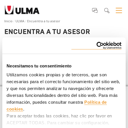
Inicio
ULMA
Encuentra a tu asesor
ENCUENTRA A TU ASESOR
Si estás planificando un
proyecto de construcción
te
ayudamos a encontrar tu asesor ULMA más cercano
.
Necesitamos tu consentimiento
Malawi
Utilizamos cookies propias y de terceros, que son
necesarias para el correcto funcionamiento del sitio web,
y que nos permiten analizar tu navegación y ofrecerte
diversas funcionalidades dentro del sitio web. Para más
información, puedes consultar nuestra
Política de
cookies
.
Para aceptar todas las cookies, haz clic por favor en
ACEPTAR TODAS. Para cambiar su configuración,