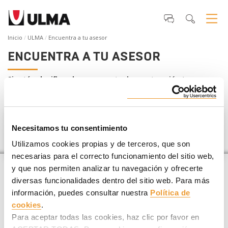
Inicio
ULMA
Encuentra a tu asesor
ENCUENTRA A TU ASESOR
Si estás planificando un
proyecto de construcción
te
ayudamos a encontrar tu asesor ULMA más cercano
.
Australia
Necesitamos tu consentimiento
Utilizamos cookies propias y de terceros, que son
necesarias para el correcto funcionamiento del sitio web,
y que nos permiten analizar tu navegación y ofrecerte
diversas funcionalidades dentro del sitio web. Para más
información, puedes consultar nuestra
Política de
cookies
.
Para aceptar todas las cookies, haz clic por favor en