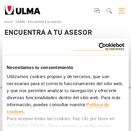
Inicio
ULMA
Encuentra a tu asesor
ENCUENTRA A TU ASESOR
Si estás planificando un
proyecto de construcción
te
ayudamos a encontrar tu asesor ULMA más cercano
.
Necesitamos tu consentimiento
San Cristóbal y Nieves
Utilizamos cookies propias y de terceros, que son
necesarias para el correcto funcionamiento del sitio web,
y que nos permiten analizar tu navegación y ofrecerte
diversas funcionalidades dentro del sitio web. Para más
información, puedes consultar nuestra
Política de
cookies
.
Para aceptar todas las cookies, haz clic por favor en
ACEPTAR TODAS. Para cambiar su configuración,