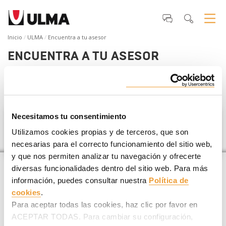
Inicio
ULMA
Encuentra a tu asesor
ENCUENTRA A TU ASESOR
Si estás planificando un
proyecto de construcción
te
ayudamos a encontrar tu asesor ULMA más cercano
.
Necesitamos tu consentimiento
Austria
Utilizamos cookies propias y de terceros, que son
necesarias para el correcto funcionamiento del sitio web,
y que nos permiten analizar tu navegación y ofrecerte
diversas funcionalidades dentro del sitio web. Para más
información, puedes consultar nuestra
Política de
cookies
.
Para aceptar todas las cookies, haz clic por favor en
ACEPTAR TODAS. Para cambiar su configuración,