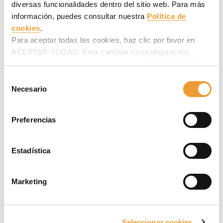
Puesto*
diversas funcionalidades dentro del sitio web. Para más
información, puedes consultar nuestra
Política de
cookies
.
Para aceptar todas las cookies, haz clic por favor en
Último puesto desempeñado
ACEPTAR TODAS. Para cambiar su configuración,
selecciona las cookies deseadas en SELECCIONAR
COOKIES y haz clic en ACEPTAR MI SELECCIÓN
Selección
después.
Necesario
de
Nivel de estudios*
consentimiento
Preferencias
Especialidad estudios
Estadística
Marketing
Si lo deseas, escríbenos un mensaje.
Seleccionar cookies