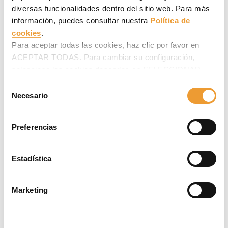
diversas funcionalidades dentro del sitio web. Para más
información, puedes consultar nuestra
Política de
cookies
.
Para aceptar todas las cookies, haz clic por favor en
ACEPTAR TODAS. Para cambiar su configuración,
Refinería Talara, Talara, Perú
selecciona las cookies deseadas en SELECCIONAR
El Proyecto de Modernización de la Refinería Talara
COOKIES y haz clic en ACEPTAR MI SELECCIÓN
Selección
contempla la instalación de nuevas unidades productivas y la
después.
Necesario
de
implantación de nuevos sistemas y procedimientos.
consentimiento
Preferencias
Estadística
Marketing