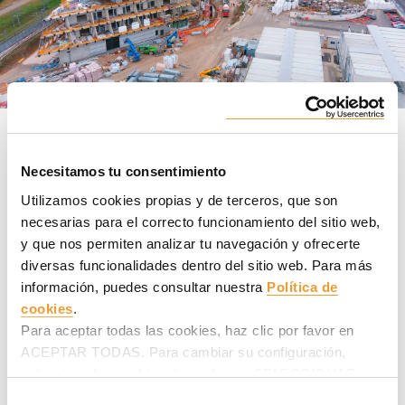
GALERÍA
Necesitamos tu consentimiento
FICHA GENERAL
Utilizamos cookies propias y de terceros, que son
PRODUCTOS EMPLEADOS
necesarias para el correcto funcionamiento del sitio web,
y que nos permiten analizar tu navegación y ofrecerte
VÍDEOS
diversas funcionalidades dentro del sitio web. Para más
información, puedes consultar nuestra
Política de
cookies
.
Para aceptar todas las cookies, haz clic por favor en
ACEPTAR TODAS. Para cambiar su configuración,
selecciona las cookies deseadas en SELECCIONAR
COOKIES y haz clic en ACEPTAR MI SELECCIÓN
Selección