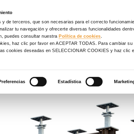
NCOFRADOS
ANDAMIOS
PROYECTOS
SERVICIOS
UL
miento
 y de terceros, que son necesarias para el correcto funcionamien
ran carga MK
alizar tu navegación y ofrecerte diversas funcionalidades dentro
n, puedes consultar nuestra
Política de cookies
.
MK
ookies, haz clic por favor en ACEPTAR TODAS. Para cambiar su
na las cookies deseadas en SELECCIONAR COOKIES y haz clic
nstrucción de obra civil.
 elementos y montaje en obra
Preferencias
Estadística
Marketin