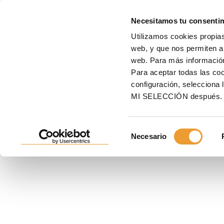
E
Necesitamos tu consenti
Utilizamos cookies propias
Inicio
Encofrados
Puntales y cimbras
Cimbras de gran carga
Cimbra de g
web, y que nos permiten an
web. Para más informació
CIMBRA DE GRAN CARGA 
Para aceptar todas las c
configuración, seleccio
Última generación en cimbras de gran carga para la co
MI SELECCIÓN después.
Destaca por sus múltiples configuraciones con pocos
rápido y seguro.
Selección
Necesario
de
consentimiento