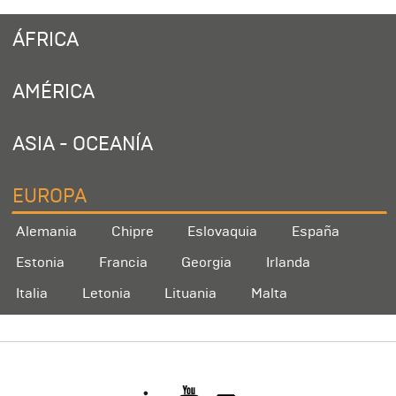
ÁFRICA
AMÉRICA
ASIA - OCEANÍA
EUROPA
Alemania
Chipre
Eslovaquia
España
Estonia
Francia
Georgia
Irlanda
Italia
Letonia
Lituania
Malta
Noruega
Polonia
Portugal
Reino Unido
República Checa
Rumanía
Serbia
Suecia
Ucrania