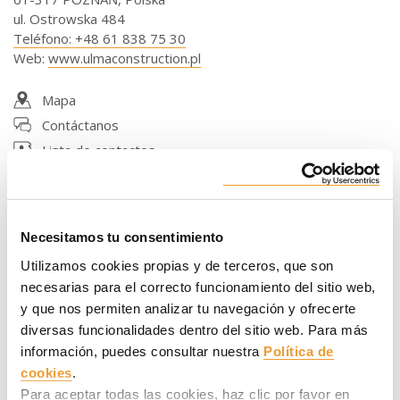
ul. Ostrowska 484
Teléfono
:
+48 61 838 75 30
Web
:
www.ulmaconstruction.pl
Mapa
Contáctanos
Lista de contactos
Necesitamos tu consentimiento
Oficina Szczecin
Utilizamos cookies propias y de terceros, que son
necesarias para el correcto funcionamiento del sitio web,
ULMA Construccion Polska S.A.
y que nos permiten analizar tu navegación y ofrecerte
71-637 SZCZECIN
ul. Firlika 41
diversas funcionalidades dentro del sitio web. Para más
Teléfono
:
+48 91 485 77 30
información, puedes consultar nuestra
Política de
Web
:
www.ulmaconstruction.pl
cookies
.
Para aceptar todas las cookies, haz clic por favor en