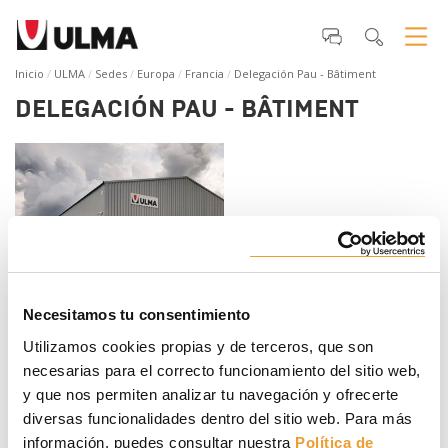
Inicio
ULMA
Sedes
Europa
Francia
Delegación Pau - Bâtiment
DELEGACIÓN PAU - BÂTIMENT
Necesitamos tu consentimiento
ULMA, S.A.R.L.
Utilizamos cookies propias y de terceros, que son
3, Avenue Normandie Niemen
Z.I. du Pont Long
necesarias para el correcto funcionamiento del sitio web,
64140 LONS
y que nos permiten analizar tu navegación y ofrecerte
France
diversas funcionalidades dentro del sitio web. Para más
Teléfono
:
+33 5 59 77 63 80
información, puedes consultar nuestra
Política de