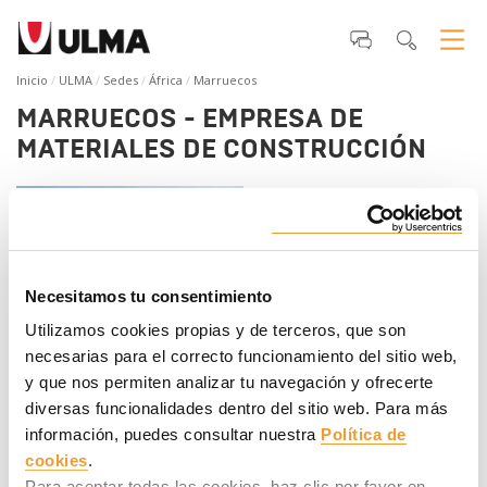
Inicio
ULMA
Sedes
África
Marruecos
MARRUECOS - EMPRESA DE
MATERIALES DE CONSTRUCCIÓN
Necesitamos tu consentimiento
Utilizamos cookies propias y de terceros, que son
necesarias para el correcto funcionamiento del sitio web,
y que nos permiten analizar tu navegación y ofrecerte
ULMA International
Teléfono
:
+34 943034900
diversas funcionalidades dentro del sitio web. Para más
Persona de contacto
:
Aitor Fernández
información, puedes consultar nuestra
Política de
Web
:
www.ulmaconstruction.com
cookies
.
Para aceptar todas las cookies, haz clic por favor en