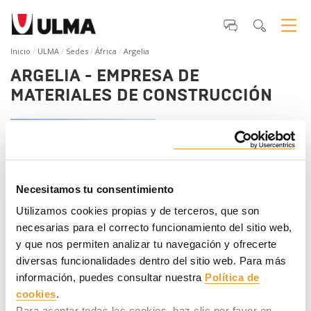
Inicio
ULMA
Sedes
África
Argelia
ARGELIA - EMPRESA DE
MATERIALES DE CONSTRUCCIÓN
Necesitamos tu consentimiento
Utilizamos cookies propias y de terceros, que son
necesarias para el correcto funcionamiento del sitio web,
y que nos permiten analizar tu navegación y ofrecerte
ULMA International
Teléfono
:
+34 943034900
diversas funcionalidades dentro del sitio web. Para más
Persona de contacto
:
Aitor Fernández
información, puedes consultar nuestra
Política de
Web
:
www.ulmaconstruction.com
cookies
.
Para aceptar todas las cookies, haz clic por favor en