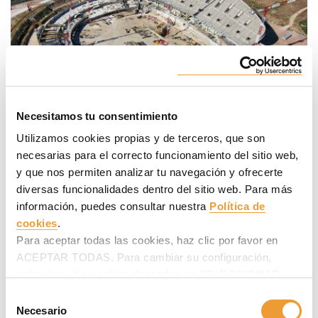
Necesitamos tu consentimiento
Utilizamos cookies propias y de terceros, que son
necesarias para el correcto funcionamiento del sitio web,
y que nos permiten analizar tu navegación y ofrecerte
En 1994 fue inaugurado el Estadio de la Comunidad de
diversas funcionalidades dentro del sitio web. Para más
Madrid. Entonces disponía de una única grada ovalada con
información, puedes consultar nuestra
Política de
capacidad para 20.000 espectadores. Ahora, tras la
cookies
.
remodelación, el estadio tiene una capacidad para 68.000
personas y ha sido construida en forma elíptica con ejes de
Para aceptar todas las cookies, haz clic por favor en
2
300 y 255 m. Con más de 46.000 m
, la cubierta se ha
ACEPTAR TODAS. Para cambiar su configuración,
colocado a 50 m de altura respecto al terreno de juego.
selecciona las cookies deseadas en SELECCIONAR
COOKIES y haz clic en ACEPTAR MI SELECCIÓN
Selección
El estadio, propiedad del Club Atlético de Madrid, también
después.
Necesario
de
ha sido diseñado con un auditorio, palcos VIP y zonas de