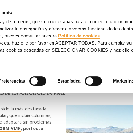
NCOFRADOS
ANDAMIOS
PROYECTOS
SERVICIOS
UL
miento
 y de terceros, que son necesarias para el correcto funcionamien
 planta de Pachachaca
alizar tu navegación y ofrecerte diversas funcionalidades dentro
n, puedes consultar nuestra
Política de cookies
.
os, climatología adversa y
ookies, haz clic por favor en ACEPTAR TODAS. Para cambiar su
na las cookies deseadas en SELECCIONAR COOKIES y haz clic
planta de Pachachaca
Preferencias
Estadística
Marketin
ada planificación, gestión de proyecto y calidad de produc
ta de cal Pachachaca en Perú.
a sido la más destacada
lar, que incluía columnas,
e adaptara sin problemas.
ORM VMK
, perfecto