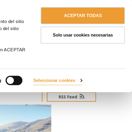
Contáctanos
Español
MA
ACEPTAR TODAS
to del sitio
 del sitio
Solo usar cookies necesarias
 en ACEPTAR
g
Seleccionar cookies
SUSCRÍBETE AL NEWSLETTER
tos a las
RSS Feed