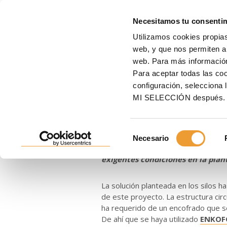
E
Necesitamos tu consenti
Utilizamos cookies propias
Inicio
ULMA
Noticias
Plazos ajustados, climatología adversa y altitud en la
web, y que nos permiten an
web. Para más informació
Plazos ajustad
Para aceptar todas las c
configuración, seleccio
altitud en la 
MI SELECCIÓN después.
Selección
29/06/2018
Necesario
de
ULMA ha respondido con una adecu
consentimiento
exigentes condiciones en la plan
La solución planteada en los silos h
de este proyecto. La estructura circu
ha requerido de un encofrado que s
De ahí que se haya utilizado
ENKOF