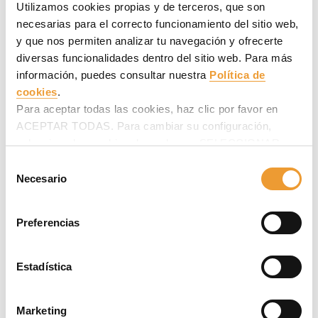
Utilizamos cookies propias y de terceros, que son
necesarias para el correcto funcionamiento del sitio web,
y que nos permiten analizar tu navegación y ofrecerte
diversas funcionalidades dentro del sitio web. Para más
información, puedes consultar nuestra
Política de
cookies
.
Para aceptar todas las cookies, haz clic por favor en
ACEPTAR TODAS. Para cambiar su configuración,
selecciona las cookies deseadas en SELECCIONAR
La torre ha sido diseñada para ser un edificio
COOKIES y haz clic en ACEPTAR MI SELECCIÓN
altamente eficiente
(High Performance Building), ya que
Selección
incorpora estrategias sostenibles como: eficiencia en
después.
Necesario
de
consumo de agua, eficiencia energética, selección de
consentimiento
materiales y calidad ambiental en interiores.
Preferencias
Para saber más sobre el proyecto, hacer
click aquí
o ver el
vídeo
.
Estadística
Marketing