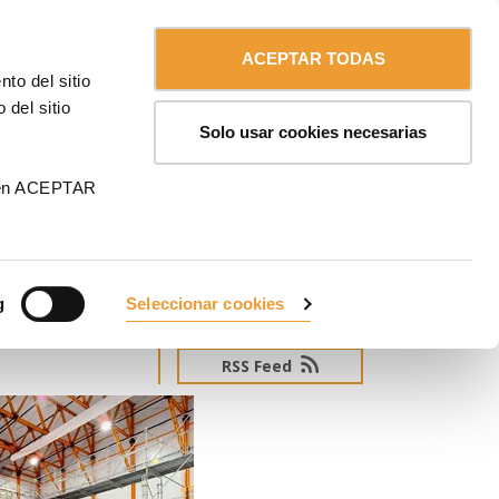
Contáctanos
Español
MA
ACEPTAR TODAS
to del sitio
 del sitio
Solo usar cookies necesarias
 en ACEPTAR
g
Seleccionar cookies
SUSCRÍBETE AL NEWSLETTER
zar un tour
RSS Feed