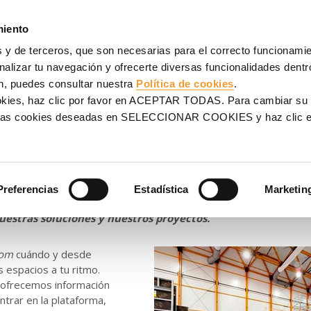
NCOFRADOS
ANDAMIOS
PROYECTOS
SERVICIOS
UL
miento
 y de terceros, que son necesarias para el correcto funcionamien
mersion
alizar tu navegación y ofrecerte diversas funcionalidades dentro
n, puedes consultar nuestra
Política de cookies
.
el corazón de ULMA con
ookies, haz clic por favor en ACEPTAR TODAS. Para cambiar su
na las cookies deseadas en SELECCIONAR COOKIES y haz clic
ersion
Preferencias
Estadística
Marketin
a experiencia inmersiva a nuestro showroom, podrás reali
estras soluciones y nuestros proyectos.
om
cuándo y desde
 espacios a tu ritmo.
 ofrecemos información
ntrar en la plataforma,