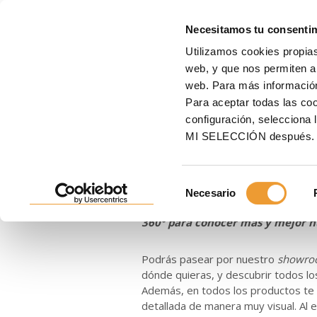
E
Necesitamos tu consenti
Utilizamos cookies propias
Inicio
ULMA
Noticias
Adéntrate en el corazón de ULMA con Showroom Im
web, y que nos permiten an
web. Para más informació
Adéntrate en 
Para aceptar todas las c
configuración, seleccio
Showroom Imm
MI SELECCIÓN después.
Selección
13/12/2022
Necesario
de
Vive Showroom Immersion. En est
consentimiento
360º para conocer más y mejor nu
Podrás pasear por nuestro
showro
dónde quieras, y descubrir todos los
Además, en todos los productos te
detallada de manera muy visual. Al e