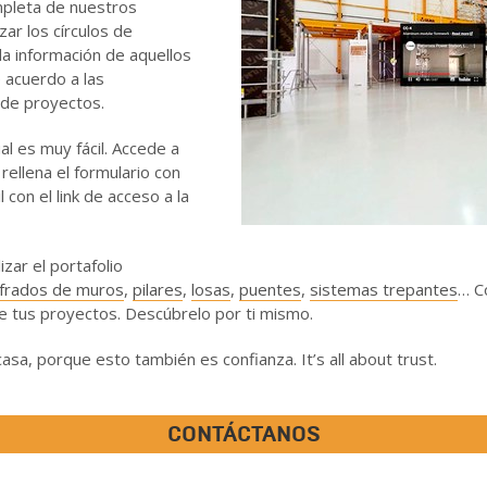
mpleta de nuestros
zar los círculos de
 la información de aquellos
 acuerdo a las
 de proyectos.
al es muy fácil. Accede a
 rellena el formulario con
con el link de acceso a la
zar el portafolio
frados de muros
,
pilares
,
losas
,
puentes
,
sistemas trepantes
… C
e tus proyectos. Descúbrelo por ti mismo.
sa, porque esto también es confianza. It’s all about trust.
CONTÁCTANOS