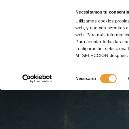
E
Necesitamos tu consenti
Utilizamos cookies propias
Inicio
Proyectos
Puentes / Viaductos
Autovía del Cantábrico A-8. Tramo Ba
web, y que nos permiten an
web. Para más informació
AUTOVÍA DEL CANTÁBRI
Para aceptar todas las c
configuración, seleccio
TRAMO BALLOTA-CADA
MI SELECCIÓN después.
ESPAÑA
Selección
Necesario
Cimbra autolanzable, la solución para topografías co
de
consentimiento