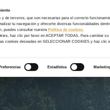
NCOFRADOS
ANDAMIOS
PROYECTOS
SERVICIOS
UL
miento
 y de terceros, que son necesarias para el correcto funcionamien
llota-Cadavedo, España
alizar tu navegación y ofrecerte diversas funcionalidades dentro
n, puedes consultar nuestra
Política de cookies
.
CO A-8.
ookies, haz clic por favor en ACEPTAR TODAS. Para cambiar su
na las cookies deseadas en SELECCIONAR COOKIES y haz clic
VEDO,
Preferencias
Estadística
Marketin
mplicadas