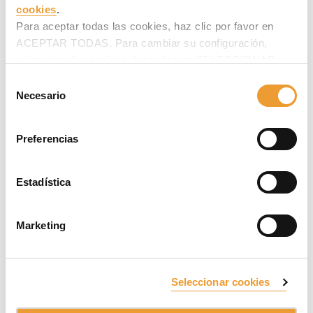
cookies
.
Para aceptar todas las cookies, haz clic por favor en
ACEPTAR TODAS. Para cambiar su configuración,
selecciona las cookies deseadas en SELECCIONAR
COOKIES y haz clic en ACEPTAR MI SELECCIÓN
Selección
después.
Necesario
de
consentimiento
Preferencias
Estadística
Marketing
Seleccionar cookies