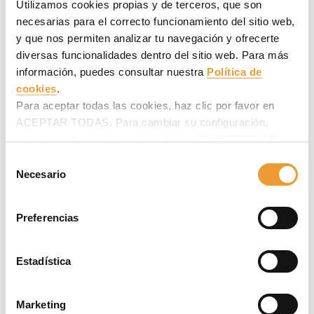
Utilizamos cookies propias y de terceros, que son
necesarias para el correcto funcionamiento del sitio web,
y que nos permiten analizar tu navegación y ofrecerte
diversas funcionalidades dentro del sitio web. Para más
información, puedes consultar nuestra
Política de
cookies
.
Para aceptar todas las cookies, haz clic por favor en
ACEPTAR TODAS. Para cambiar su configuración,
selecciona las cookies deseadas en SELECCIONAR
COOKIES y haz clic en ACEPTAR MI SELECCIÓN
Selección
después.
Necesario
de
consentimiento
Preferencias
Estadística
Marketing