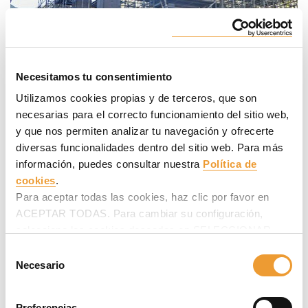
Necesitamos tu consentimiento
Utilizamos cookies propias y de terceros, que son
necesarias para el correcto funcionamiento del sitio web,
y que nos permiten analizar tu navegación y ofrecerte
diversas funcionalidades dentro del sitio web. Para más
información, puedes consultar nuestra
Política de
cookies
.
Para aceptar todas las cookies, haz clic por favor en
ACEPTAR TODAS. Para cambiar su configuración,
selecciona las cookies deseadas en SELECCIONAR
COOKIES y haz clic en ACEPTAR MI SELECCIÓN
Selección
después.
Necesario
de
consentimiento
Preferencias