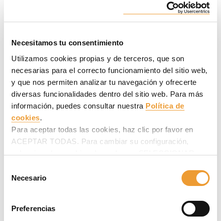
Necesitamos tu consentimiento
Utilizamos cookies propias y de terceros, que son
necesarias para el correcto funcionamiento del sitio web,
y que nos permiten analizar tu navegación y ofrecerte
diversas funcionalidades dentro del sitio web. Para más
información, puedes consultar nuestra
Política de
cookies
.
Para aceptar todas las cookies, haz clic por favor en
ACEPTAR TODAS. Para cambiar su configuración,
selecciona las cookies deseadas en SELECCIONAR
COOKIES y haz clic en ACEPTAR MI SELECCIÓN
Selección
después.
Necesario
de
consentimiento
Preferencias