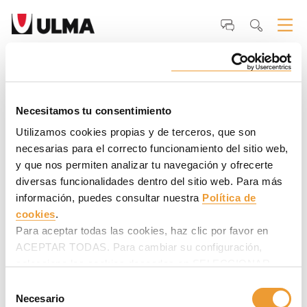
Inicio
ULMA
Por qué ULMA
Nuestros <strong>clientes</strong>
Pedro
Montenegro, Director Adjunto - Consorcio Río Palica
Pedro Montenegro, Director Adjunto -
Consorcio Río Palica
Necesitamos tu consentimiento
Utilizamos cookies propias y de terceros, que son
"ULMA nos ha apoyado con el diseño y la ingeniería de los
necesarias para el correcto funcionamiento del sitio web,
encofrados para ser presentados al proyectista y para la
y que nos permiten analizar tu navegación y ofrecerte
formación previa a su uso".
diversas funcionalidades dentro del sitio web. Para más
información, puedes consultar nuestra
Política de
cookies
.
Para aceptar todas las cookies, haz clic por favor en
ACEPTAR TODAS. Para cambiar su configuración,
selecciona las cookies deseadas en SELECCIONAR
COOKIES y haz clic en ACEPTAR MI SELECCIÓN
Selección
después.
Necesario
de