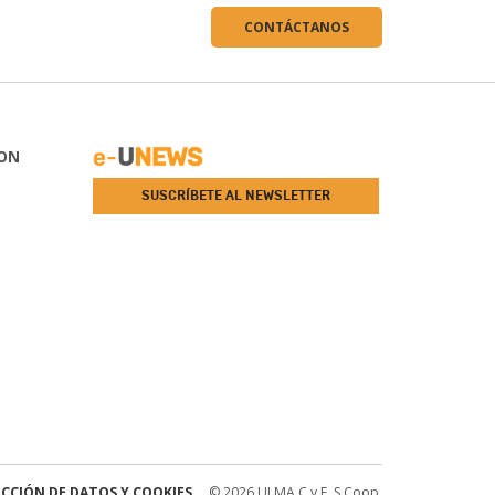
CONTÁCTANOS
ON
SUSCRÍBETE AL NEWSLETTER
CCIÓN DE DATOS Y COOKIES
© 2026 ULMA C y E, S.Coop.