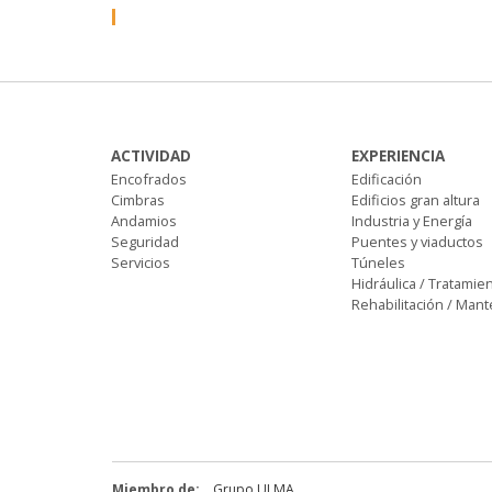
ACTIVIDAD
EXPERIENCIA
Encofrados
Edificación
Cimbras
Edificios gran altura
Andamios
Industria y Energía
Seguridad
Puentes y viaductos
Servicios
Túneles
Hidráulica / Tratamie
Rehabilitación / Man
Miembro de:
Grupo ULMA