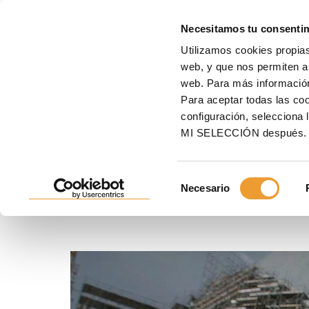
E
Necesitamos tu consenti
Utilizamos cookies propias
Inicio
ULMA
Por qué ULMA
Nuestros <strong>clientes</strong>
Pablo Pam
web, y que nos permiten an
web. Para más informació
Pablo Pampliega, Directo
Para aceptar todas las c
configuración, seleccio
UTE Ágora
MI SELECCIÓN después.
Selección
"Tras realizar el estudio previo del edificio, supim
Necesario
de
adecuada para este trabajo".
consentimiento