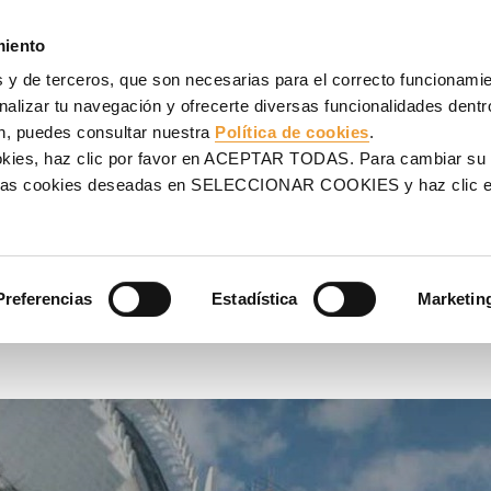
NCOFRADOS
ANDAMIOS
PROYECTOS
SERVICIOS
UL
miento
 y de terceros, que son necesarias para el correcto funcionamien
pliega, Director Técnico - UTE Ágora
alizar tu navegación y ofrecerte diversas funcionalidades dentro
n, puedes consultar nuestra
Política de cookies
.
r Técnico -
ookies, haz clic por favor en ACEPTAR TODAS. Para cambiar su
na las cookies deseadas en SELECCIONAR COOKIES y haz clic
os que era la empresa
Preferencias
Estadística
Marketin