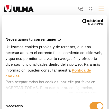
Inicio
ULMA
Por qué ULMA
Nuestros <strong>clientes</strong>
Marek
Rymut, Jefe Construcción de Puentes - Salini Impregilo
Marek Rymut, Jefe Construcción de
Puentes - Salini Impregilo
Necesitamos tu consentimiento
Utilizamos cookies propias y de terceros, que son
"Elegimos la solución provista por ULMA por su solución
necesarias para el correcto funcionamiento del sitio web,
técnica y económica, así como por su buena cooperación en
y que nos permiten analizar tu navegación y ofrecerte
proyectos anteriores".
diversas funcionalidades dentro del sitio web. Para más
información, puedes consultar nuestra
Política de
cookies
.
Para aceptar todas las cookies, haz clic por favor en
ACEPTAR TODAS. Para cambiar su configuración,
selecciona las cookies deseadas en SELECCIONAR
COOKIES y haz clic en ACEPTAR MI SELECCIÓN
Selección
después.
Necesario
de