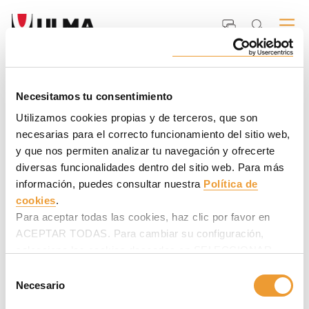
Inicio
ULMA
Por qué ULMA
<strong>ULMA</strong> Team
Iñaki Irizar,
Director Técnico
Iñaki Irizar, Director Técnico
Necesitamos tu consentimiento
Utilizamos cookies propias y de terceros, que son
"Nuestra experiencia y nuestra cercanía con el cliente son la
clave de nuestro éxito".
necesarias para el correcto funcionamiento del sitio web,
y que nos permiten analizar tu navegación y ofrecerte
diversas funcionalidades dentro del sitio web. Para más
información, puedes consultar nuestra
Política de
cookies
.
Para aceptar todas las cookies, haz clic por favor en
ACEPTAR TODAS. Para cambiar su configuración,
selecciona las cookies deseadas en SELECCIONAR
COOKIES y haz clic en ACEPTAR MI SELECCIÓN
Selección
después.
Necesario
de
consentimiento