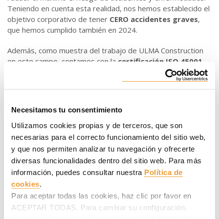
Teniendo en cuenta esta realidad, nos hemos establecido el
objetivo corporativo de tener
CERO accidentes graves
,
que hemos cumplido también en 2024.
Además, como muestra del trabajo de ULMA Construction
en este campo, contamos con la
certificación ISO 45001
en matriz desde el año 2020, y también en nuestras sedes
situadas en Polonia y Perú.
El empeño en mejorar la prevención nos ha llevado a cerrar
Necesitamos tu consentimiento
el año 2024 con un
índice de incidencia corporativo de
33,21
, reduciendo en un punto con respecto al año 2023.
Utilizamos cookies propias y de terceros, que son
Como referencia, el índice de incidencia de industria de la
necesarias para el correcto funcionamiento del sitio web,
Comunidad Autónoma Vasca en 2024 fue de 66,45,
y que nos permiten analizar tu navegación y ofrecerte
mostrando lo positivo de la cifra citada.
diversas funcionalidades dentro del sitio web. Para más
información, puedes consultar nuestra
Política de
Mantener y mejorar estos datos requiere de compromiso y
cookies
.
de iniciativas innovadoras en el campo de la prevención de
Para aceptar todas las cookies, haz clic por favor en
riesgos laborales. La
colaboración continua, desde 2010,
ACEPTAR TODAS. Para cambiar su configuración,
con la Fundación SUESKOLA
en nuestra sede de Oñati es