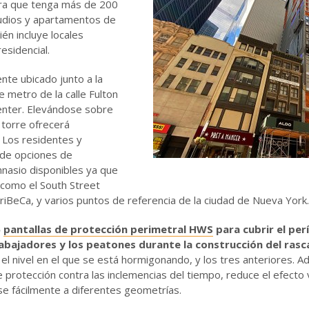
era que tenga más de 200
tudios y apartamentos de
ién incluye locales
esidencial.
nte ubicado junto a la
 metro de la calle Fulton
enter. Elevándose sobre
a torre ofrecerá
. Los residentes y
 de opciones de
mnasio disponibles ya que
como el South Street
iBeCa, y varios puntos de referencia de la ciudad de Nueva York.
5
pantallas de protección perimetral HWS
para cubrir el perí
rabajadores y los peatones durante la construcción del rasc
 el nivel en el que se está hormigonando, y los tres anteriores. 
rotección contra las inclemencias del tiempo, reduce el efecto vi
e fácilmente a diferentes geometrías.