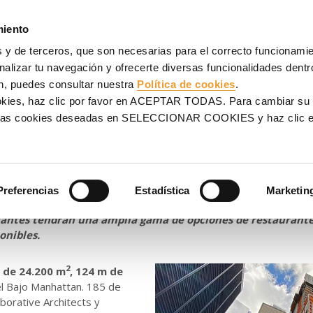
NCOFRADOS
ANDAMIOS
PROYECTOS
SERVICIOS
UL
miento
 y de terceros, que son necesarias para el correcto funcionamien
iero de Nueva York
alizar tu navegación y ofrecerte diversas funcionalidades dentro
n, puedes consultar nuestra
Política de cookies
.
roadway despunta en el dist
ookies, haz clic por favor en ACEPTAR TODAS. Para cambiar su
na las cookies deseadas en SELECCIONAR COOKIES y haz clic
Nueva York
Preferencias
Estadística
Marketin
ciero de la ciudad, la torre ofrecerá magníficas vistas de lo
sitantes tendrán una amplia gama de opciones de restaurante
onibles.
2
 de 24.200 m
, 124 m de
l Bajo Manhattan. 185 de
borative Architects y