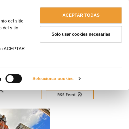
Contáctanos
Español
MA
ACEPTAR TODAS
to del sitio
 del sitio
Solo usar cookies necesarias
rito
 en ACEPTAR
g
Seleccionar cookies
SUSCRÍBETE AL NEWSLETTER
s
s,
RSS Feed