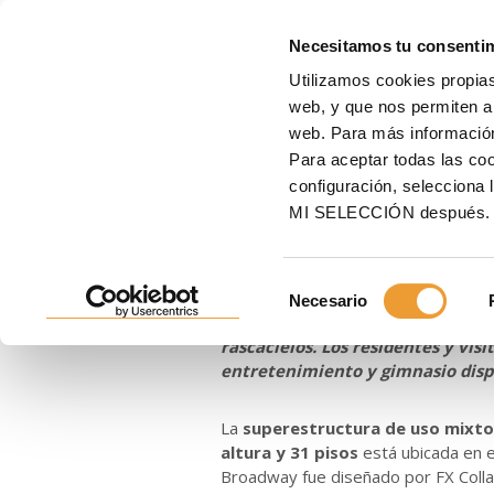
E
Necesitamos tu consenti
Utilizamos cookies propias
Inicio
ULMA
Noticias
La torre 185 Broadway despunta en el distrito financ
web, y que nos permiten an
web. Para más informació
La torre 185 B
Para aceptar todas las c
configuración, seleccio
financiero de 
MI SELECCIÓN después.
Selección
12/01/2021
Necesario
de
Elevándose sobre el corazón finan
consentimiento
rascacielos. Los residentes y vi
entretenimiento y gimnasio disp
La
superestructura de uso mixto
altura y 31 pisos
está ubicada en e
Broadway fue diseñado por FX Colla