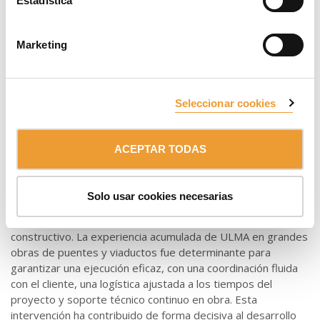
Estadística
planteó una combinación de ENKOFORM H-120 y
paneles
modulares ORMA
para el fondo y los laterales de la viga.
Para facilitar el acceso seguro a las consolas y a las zonas
Marketing
de trabajo durante las tareas de tensado, se instalaron
escaleras BRIO
de 33 metros de altura. ULMA suministró
estos sistemas como parte de una solución global, con
propuestas prácticas y eficaces orientadas a la optimización
Seleccionar cookies
del flujo de trabajo.
La propuesta técnica de ULMA se basó en un análisis
ACEPTAR TODAS
detallado de cargas
, considerando condiciones de viento
de hasta 130 km/h. Para el diseño del sistema, el equipo de
ingeniería empleó herramientas digitales como
Dyamons y
Solo usar cookies necesarias
Revit
, para generar modelos tridimensionales que
optimizaron la planificación y ejecución de cada detalle
constructivo. La experiencia acumulada de ULMA en grandes
obras de puentes y viaductos fue determinante para
garantizar una ejecución eficaz, con una coordinación fluida
con el cliente, una logística ajustada a los tiempos del
proyecto y soporte técnico continuo en obra. Esta
intervención ha contribuido de forma decisiva al desarrollo