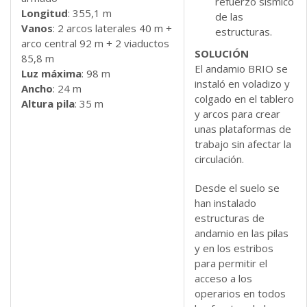
refuerzo sísmico
Longitud
: 355,1 m
de las
Vanos
: 2 arcos laterales 40 m +
estructuras.
arco central 92 m + 2 viaductos
SOLUCIÓN
85,8 m
El andamio BRIO se
Luz máxima
: 98 m
instaló en voladizo y
Ancho
: 24 m
colgado en el tablero
Altura pila
: 35 m
y arcos para crear
unas plataformas de
trabajo sin afectar la
circulación.
Desde el suelo se
han instalado
estructuras de
andamio en las pilas
y en los estribos
para permitir el
acceso a los
operarios en todos