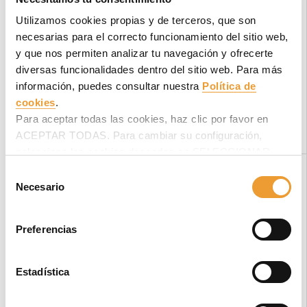
tráfico, se realizaron
Utilizamos cookies propias y de terceros, que son
con grúas,
necesarias para el correcto funcionamiento del sitio web,
optimizando tiempos
y recursos.
y que nos permiten analizar tu navegación y ofrecerte
diversas funcionalidades dentro del sitio web. Para más
información, puedes consultar nuestra
Política de
Solución eficiente en
cookies
.
un entorno
Para aceptar todas las cookies, haz clic por favor en
protegido.
ACEPTAR TODAS. Para cambiar su configuración,
selecciona las cookies deseadas en SELECCIONAR
COOKIES y haz clic en ACEPTAR MI SELECCIÓN
Selección
PRODUCTO
después.
Necesario
de
Andamio
consentimiento
Multidireccional BRIO
y
accesos
Preferencias
temporales
.
Pórticos:
cimbras de
Estadística
gran carga T-500
y
de marco, perfiles
PUENTE