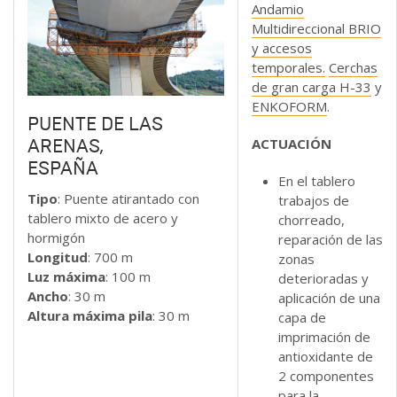
Andamio
Multidireccional BRIO
y
accesos
temporales
.
Cerchas
de gran carga H-33
y
ENKOFORM
.
PUENTE DE LAS
ACTUACIÓN
ARENAS,
ESPAÑA
En el tablero
Tipo
: Puente atirantado con
trabajos de
tablero mixto de acero y
chorreado,
hormigón
reparación de las
Longitud
: 700 m
zonas
Luz máxima
: 100 m
deterioradas y
Ancho
: 30 m
aplicación de una
Altura máxima pila
: 30 m
capa de
imprimación de
antioxidante de
2 componentes
para la