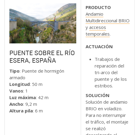
PRODUCTO
Andamio
Multidireccional BRIO
y
accesos
temporales
.
ACTUACIÓN
PUENTE SOBRE EL RÍO
Trabajos de
ESERA, ESPAÑA
reparación del
Tipo
: Puente de hormigón
tri-arco del
armado
puente y de los
Longitud
: 50 m
estribos.
Vanos
:
1
SOLUCIÓN
Luz máxima
:
42 m
Solución de andamio
Ancho
: 9,2 m
BRIO en voladizo.
Altura pila
: 6 m
Para no interrumpir
el tráfico, el montaje
se realizó
descolgando el