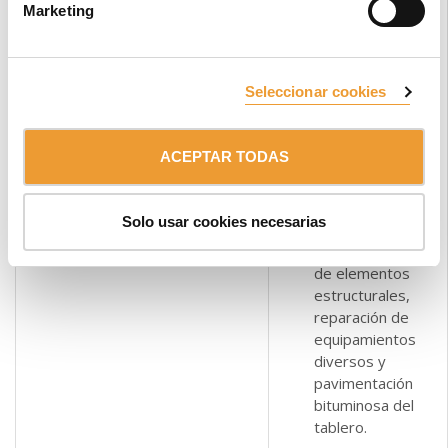
Marketing
HEB 400 y
INTERNACIONAL DEL
ENKOFORM
.
GUADIANA, PORTUGAL
ACTUACIÓN
Tipo
: Puente atirantado de
Seleccionar cookies
hormigón armado y acero
Reparación y
Longitud
: 660 m
sustitución de
Vanos:
5
ACEPTAR TODAS
los sistemas de
Luz máxima:
324 m
tirantes del
Ancho
: 18 m
puente, trabajos
Altura máxima pilono
: 100 m
Solo usar cookies necesarias
de
mantenimiento
de elementos
estructurales,
reparación de
equipamientos
diversos y
pavimentación
bituminosa del
tablero.