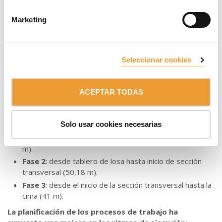
principal destinada a la trasmisión de cargas, labores de
Marketing
ferrallado y retranqueo del encofrado; la plataforma
intermedia donde se encuentra la unidad hidráulica, y la
plataforma de recuperación de conos.
Seleccionar cookies
Además,
el propio encofrado ha contado con
plataformas de trabajo para garantizar en todo
momento la seguridad de los trabajadores
.
ACEPTAR TODAS
La solución final del encofrado se ha dividido y diseñado en
tres fases diferentes:
Solo usar cookies necesarias
Fase 1
: desde cimentación hasta tablero de losa (44,27
m).
Fase 2
: desde tablero de losa hasta inicio de sección
transversal (50,18 m).
Fase 3
: desde el inicio de la sección transversal hasta la
cima (41 m).
La planificación de los procesos de trabajo ha