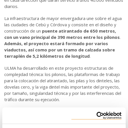
diarios.
La infraestructura de mayor envergadura une sobre el agua
las ciudades de Cebú y Córdova y consiste en el diseño y
construcción de un
puente atirantado de 650 metros,
con un vano principal de 390 metros entre los pilonos
.
Además, el proyecto estará formado por varios
viaductos, así como por un tramo de calzada sobre
terraplén de 5,2 kilómetros de longitud
.
ULMA ha desarrollado en este proyecto estructuras de
complejidad técnica: los pilonos, las plataformas de trabajo
para la colocación del atirantado, las pilas y los dinteles, las
dovelas cero, y la viga dintel más importante del proyecto,
por tamaño, singularidad técnica y por las interferencias del
tráfico durante su ejecución.
El proyecto consta de dos pilonos octogonales, variable a
todas las caras, y 150 metros de altura. El
sistema
autotrepante ATR
no solo ha solventado la altura y la