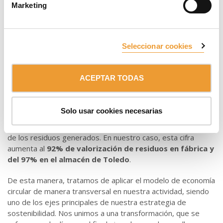
Marketing
buscamos
reducir el consumo de materias primas
a
través de la incorporación de los conceptos de economía
circular en la fase de diseño, reduciendo la cantidad de
materia prima necesaria para fabricar nuestros productos y
Seleccionar cookies
buscando alargar su vida útil.
Finalmente, siguiendo otro de los principios de la economía
ACEPTAR TODAS
circular, tratamos de minimizar la cantidad de residuos que
generamos. Así, contamos con el certificado
Residuo Cero
tanto en nuestra fábrica situada en Oñati, como en nuestro
Solo usar cookies necesarias
principal almacén regulador, localizado en Ajofrín, Toledo.
Esta certificación asegura que valorizamos al menos el 90%
de los residuos generados. En nuestro caso, esta cifra
aumenta al
92% de valorización de residuos en fábrica y
del 97% en el almacén de Toledo
.
De esta manera, tratamos de aplicar el modelo de economía
circular de manera transversal en nuestra actividad, siendo
uno de los ejes principales de nuestra estrategia de
sostenibilidad. Nos unimos a una transformación, que se