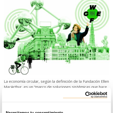
La economía circular, según la definición de la Fundación Ellen
MacArthur, es un “marco de soluciones sistémicas que hace
frente a desafíos globales como el cambio climático, la
pérdida de biodiversidad, los residuos y la contaminación”.
En contraposición a la economía lineal, se base en tres
Necesitamos tu consentimiento