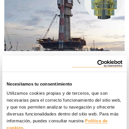
En proyectos de esta envergadura y además con
geometrías complejas, disponer y
tener un fácil acceso al
modelo en 3D ha permitido resolver de forma rápida
las problemáticas o interferencias antes y durante el
proceso de ejecución de la obra
. Cualquier cambio se
Necesitamos tu consentimiento
actualizaba directamente en el modelo digital, así
el flujo de
Utilizamos cookies propias y de terceros, que son
información era continuo y eficaz entre todos los
necesarias para el correcto funcionamiento del sitio web,
participantes del proyecto
.
y que nos permiten analizar tu navegación y ofrecerte
diversas funcionalidades dentro del sitio web. Para más
El diseño en REVIT
®
del pilono fue fundamental para llevar a
cabo la aplicación de todos los sistemas ULMA teniendo en
información, puedes consultar nuestra
Política de
cuenta la complejidad de su geometría: variable en la sección
cookies
.