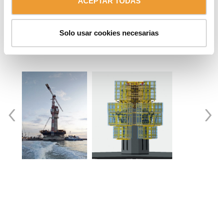
ACEPTAR TODAS
También puedes
descargar de forma gratuita nuestro
add-in ULMA Stutio para REVIT®
y diseñar tus proyectos
utilizando familias ULMA.
Solo usar cookies necesarias
Accede a esta página para iniciar la
descarga
¡Descubre todo nuestro universo BIM!
‹
›