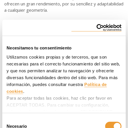
ofrecen un gran rendimiento, por su sencillez y adaptabilidad
a cualquier geometría.
Los andamios ULMA son una
solución
ante todo
versátil,
ya que puede abordar cualquier configuración y aplicarse en
cualquier tipo de proyectos de rehabilitación, mantenimiento
industrial y reparación de obra civil: andamios colgantes y
volados, andamios móviles, carros móviles para túneles o
Necesitamos tu consentimiento
puentes, torres de andamios, andamio circular,
plataformas
Utilizamos cookies propias y de terceros, que son
de trabajo
y
cimbra
.
necesarias para el correcto funcionamiento del sitio web,
y que nos permiten analizar tu navegación y ofrecerte
LA CLAVE DEL
ÉXITO DE NUESTRO
diversas funcionalidades dentro del sitio web. Para más
ANDAMIO
RESIDE EN SU
PRODUCTIVIDAD
información, puedes consultar nuestra
Política de
Y
SEGURIDAD
cookies
.
La r
ehabilitación, el mantenimiento
y la mejora de todo
Para aceptar todas las cookies, haz clic por favor en
tipo de edificios,
atendiendo a criterios estructurales,
ACEPTAR TODAS. Para cambiar su configuración,
estéticos y de eficiencia energética, ha adquirido un gran
selecciona las cookies deseadas en SELECCIONAR
protagonismo durante los últimos años. Los trabajos de
COOKIES y haz clic en ACEPTAR MI SELECCIÓN
Selección
restauración de fachadas son especialmente delicados y
después.
Necesario
críticos por la altura en la que se desarrollan, por lo que
de