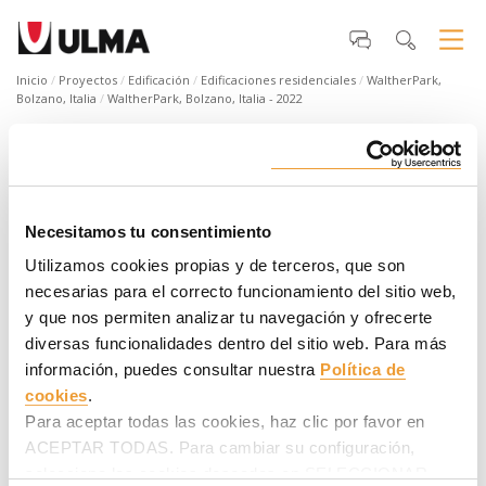
Inicio
Proyectos
Edificación
Edificaciones residenciales
WaltherPark,
Bolzano, Italia
WaltherPark, Bolzano, Italia - 2022
WaltherPark, Bolzano, Italia - 2022
Con una superficie de unos 16.000 m², este nuevo edificio en el
corazón histórico de la ciudad alpina de Bolzano, prevé un
Necesitamos tu consentimiento
edificio multifuncional que incluirá un centro comercial,
aparcamientos, oficinas, restaurantes, pisos residenciales,
Utilizamos cookies propias y de terceros, que son
un hotel de calidad y amplias zonas verdes. ¡Descubre todos
necesarias para el correcto funcionamiento del sitio web,
los detalles en el vídeo!
y que nos permiten analizar tu navegación y ofrecerte
diversas funcionalidades dentro del sitio web. Para más
información, puedes consultar nuestra
Política de
cookies
.
Para aceptar todas las cookies, haz clic por favor en
ACEPTAR TODAS. Para cambiar su configuración,
selecciona las cookies deseadas en SELECCIONAR