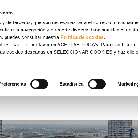
NCOFRADOS
ANDAMIOS
PROYECTOS
SERVICIOS
UL
miento
 y de terceros, que son necesarias para el correcto funcionamien
Arte Moderno de Varsovia, Varsovia, Polonia
Museo de Arte Moderno de Varsovia,
alizar tu navegación y ofrecerte diversas funcionalidades dentro
n, puedes consultar nuestra
Política de cookies
.
e Varsovia,
ookies, haz clic por favor en ACEPTAR TODAS. Para cambiar su
na las cookies deseadas en SELECCIONAR COOKIES y haz clic
 geometría y a las
Preferencias
Estadística
Marketin
o de Varsovia. Muestra de