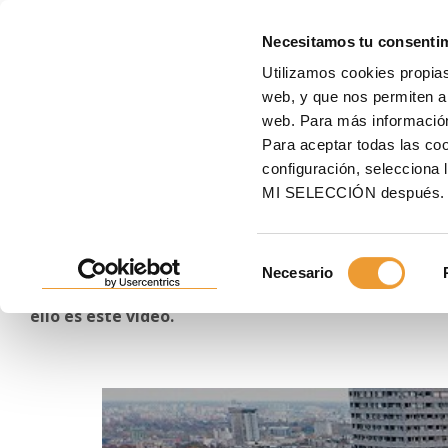
E
Necesitamos tu consenti
Utilizamos cookies propias
Inicio
Proyectos
Edificación
Edificaciones culturales y religiosas
Museo de 
web, y que nos permiten an
web. Para más informació
Museo de Arte Moderno d
Para aceptar todas las c
configuración, seleccio
Polonia - 2022
MI SELECCIÓN después.
Selección
El andamio BRIO se ha adaptado perfectamente a la
Necesario
de
necesidades del proyecto del Museo de Arte Modern
consentimiento
ello es este vídeo.