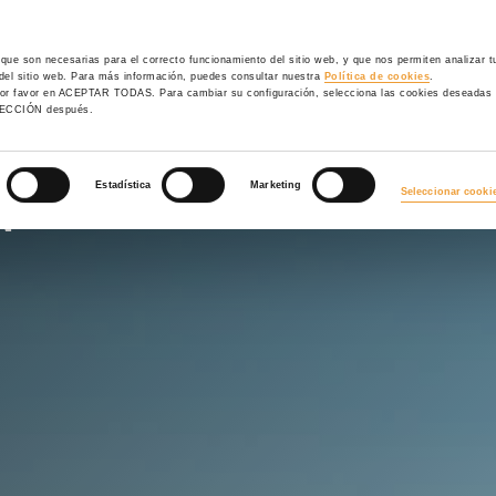
NCOFRADOS
ANDAMIOS
PROYECTOS
SERVICIOS
UL
 que son necesarias para el correcto funcionamiento del sitio web, y que nos permiten analizar 
 del sitio web. Para más información, puedes consultar nuestra
Política de cookies
.
 Columbian, New Westminster, Canadá
c por favor en ACEPTAR TODAS. Para cambiar su configuración, selecciona las cookies desea
LECCIÓN después.
MBIAN, NEW
Estadística
Marketing
Seleccionar cooki
Á