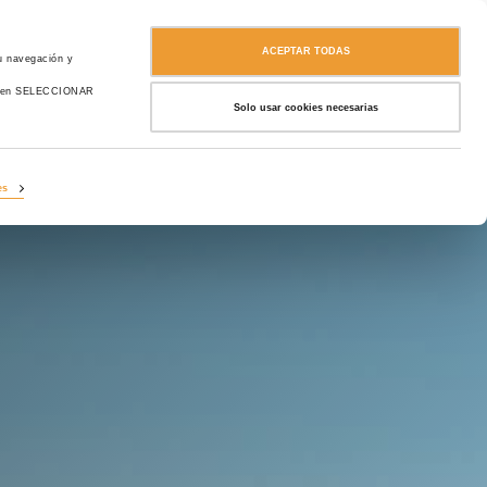
Contáctanos
Español
MA
ACEPTAR TODAS
tu navegación y
das en SELECCIONAR
Solo usar cookies necesarias
es