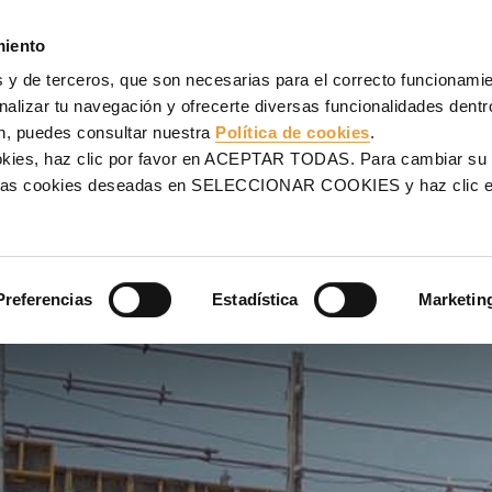
NCOFRADOS
ANDAMIOS
PROYECTOS
SERVICIOS
UL
miento
 y de terceros, que son necesarias para el correcto funcionamien
ral Térmica Kallpa, Chilca - Lima, Perú
alizar tu navegación y ofrecerte diversas funcionalidades dentro
n, puedes consultar nuestra
Política de cookies
.
TÉRMICA
ookies, haz clic por favor en ACEPTAR TODAS. Para cambiar su
na las cookies deseadas en SELECCIONAR COOKIES y haz clic
, PERÚ
Preferencias
Estadística
Marketin