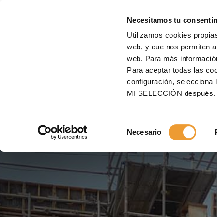
E
Necesitamos tu consenti
Utilizamos cookies propias
Inicio
Proyectos
Construcciones industriales y energéticas
Ampliación Cent
web, y que nos permiten an
web. Para más informació
AMPLIACIÓN CENTRAL 
Para aceptar todas las c
configuración, seleccio
KALLPA, CHILCA - LIMA
MI SELECCIÓN después.
Soluciones óptimas en proyectos pioneros
Selección
Necesario
de
consentimiento