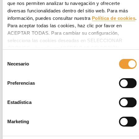
Dentro del plan de infraestructuras previsto para los Juegos
que nos permiten analizar tu navegación y ofrecerte
Olímpicos de 2016, la Línea 4 del metro con 16 km conectará la
diversas funcionalidades dentro del sitio web. Para más
ciudad de oeste a sur. Además de aliviar el tráfico permitirá
información, puedes consultar nuestra
Política de cookies
.
trasladar a 300.000 pasajeros al día y reducirá el trayecto de 2
horas a solo 15 minutos. Es la primera vez que se emplea en
Para aceptar todas las cookies, haz clic por favor en
América Latina un sistema autotrepante en los pilonos
ACEPTAR TODAS. Para cambiar su configuración,
inclinados de un puente atirantado.
selecciona las cookies deseadas en SELECCIONAR
04/12/2015
COOKIES y haz clic en ACEPTAR MI SELECCIÓN
después.
Selección
Necesario
de
consentimiento
Preferencias
Estadística
Marketing